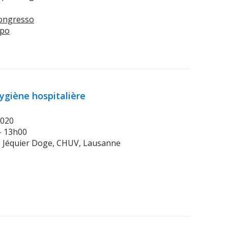
Congresso
xpo
ygiène hospitalière
2020
 - 13h00
re Jéquier Doge, CHUV, Lausanne