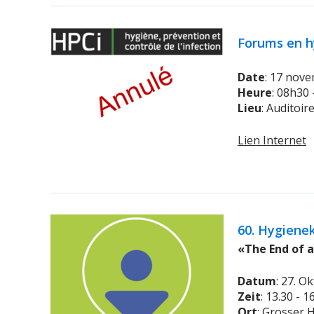
Forums en h
Date
: 17 nov
Heure
: 08h30
Lieu
: Auditoi
Lien Internet
60. Hygiene
«The End of a
Datum
: 27. O
Zeit
: 13.30 - 
Ort
: Grosser 