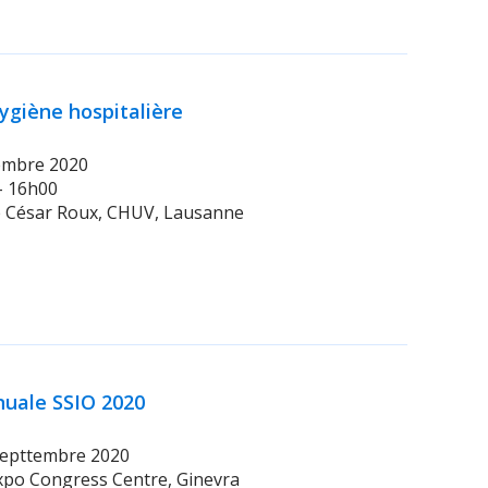
ygiène hospitalière
tembre 2020
 - 16h00
re César Roux, CHUV, Lausanne
nuale SSIO 2020
 septtembre 2020
expo Congress Centre, Ginevra