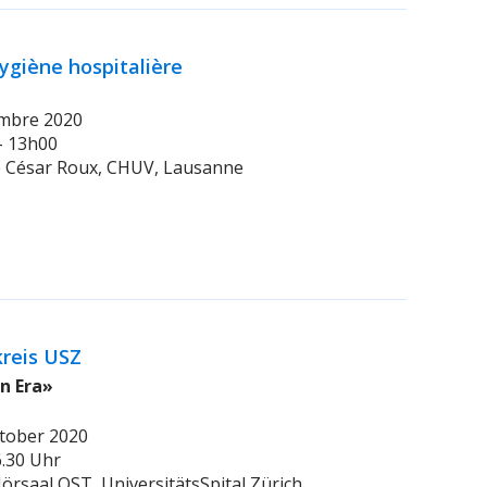
ygiène hospitalière
embre 2020
 - 13h00
re César Roux, CHUV, Lausanne
kreis USZ
n Era»
ktober 2020
16.30 Uhr
Hörsaal OST, UniversitätsSpital Zürich