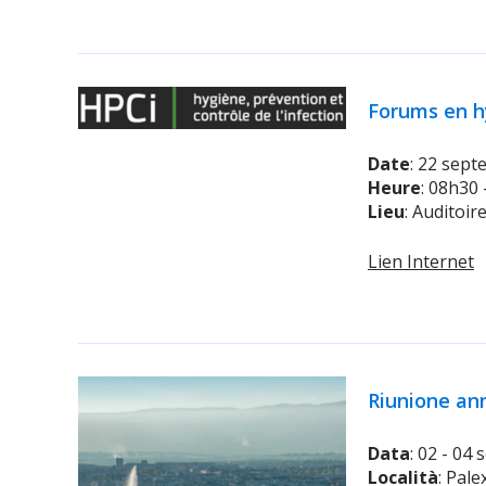
Forums en h
Date
: 22 sep
Heure
: 08h30
Lieu
: Auditoi
Lien Internet
Riunione an
Data
: 02 - 04
Località
: Pal