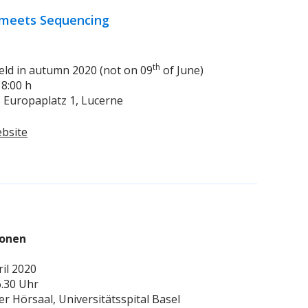
 meets Sequencing
th
 held in autumn 2020 (not on 09
of June)
18:00 h
, Europaplatz 1, Lucerne
bsite
ionen
ril 2020
16.30 Uhr
ner Hörsaal, Universitätsspital Basel